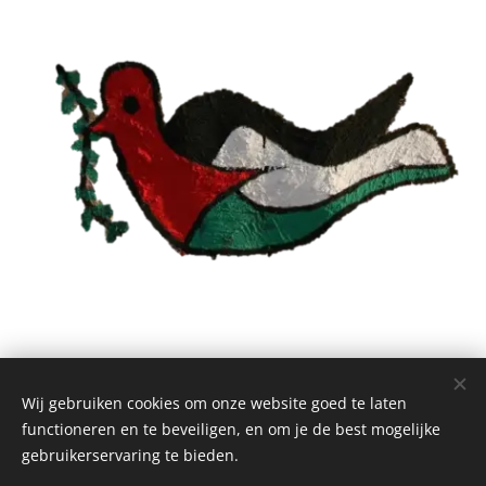
Wij gebruiken cookies om onze website goed te laten
© 2021 Hope Etudiants Palestine | Alle rechten voorbehouden.
functioneren en te beveiligen, en om je de best mogelijke
info@hope-espoir-hoop.org
Cookies
gebruikerservaring te bieden.